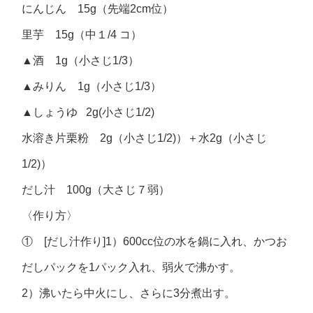
にんじん 15g（先端2cm位）
里芋 15g（中１/4 コ）
▲酒 1g（小さじ1/3）
▲みりん 1g（小さじ1/3）
▲しょうゆ 2g(小さじ1/2)
水溶き片栗粉 2g（小さじ1/2)）＋水2g（小さじ
1/2)）
だし汁 100g（大さじ７弱）
〈作り方〉
① [だし汁作り]1）600cc位の水を鍋に入れ、かつお
だしパックを1パック入れ、弱火で沸かす。
2）沸いたら中火にし、さらに3分煮出す。