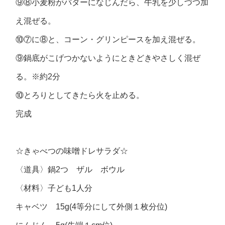
⑨⑧小麦粉がバターになじんだら、牛乳を少しづつ加
え混ぜる。
⑩⑦に⑧と、コーン・グリンピースを加え混ぜる。
⑨鍋底がこげつかないようにときどきやさしく混ぜ
る。※約2分
⑩とろりとしてきたら火を止める。
完成
☆きゃべつの味噌ドレサラダ☆
〈道具〉鍋2つ ザル ボウル
〈材料〉子ども1人分
キャベツ 15g(4等分にして外側１枚分位)