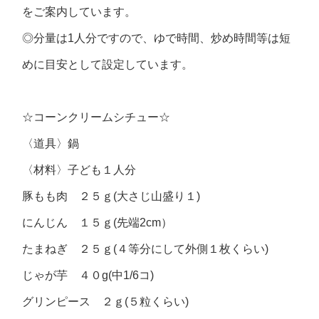
をご案内しています。
◎分量は1人分ですので、ゆで時間、炒め時間等は短
めに目安として設定しています。
☆コーンクリームシチュー☆
〈道具〉
鍋
〈材料〉
子ども１人分
豚もも肉 ２５ｇ(大さじ山盛り１)
にんじん １５ｇ(先端2cm）
たまねぎ ２５ｇ(４等分にして外側１枚くらい)
じゃが芋 ４０g(中1/6コ)
グリンピース ２ｇ(５粒くらい)