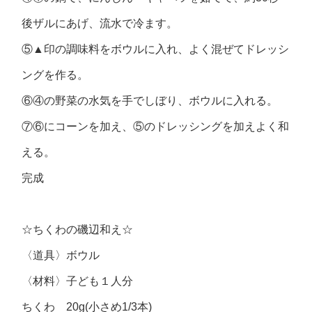
後ザルにあげ、流水で冷ます。
⑤▲印の調味料をボウルに入れ、よく混ぜてドレッシ
ングを作る。
⑥④の野菜の水気を手でしぼり、ボウルに入れる。
⑦⑥にコーンを加え、⑤のドレッシングを加えよく和
える。
完成
☆ちくわの磯辺和え☆
〈道具〉ボウル
〈材料〉
子ども１人分
ちくわ 20g(小さめ1/3本)