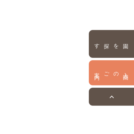
園を探す
内
入
園
のご案