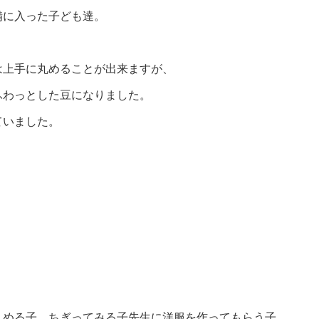
備に入った子ども達。
は上手に丸めることが出来ますが、
ふわっとした豆になりました。
ていました。
丸める子、ちぎってみる子先生に洋服を作ってもらう子