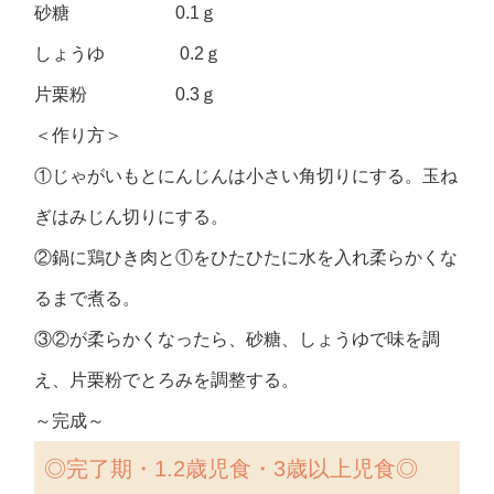
砂糖 0.1ｇ
しょうゆ 0.2ｇ
片栗粉 0.3ｇ
＜作り方＞
①じゃがいもとにんじんは小さい角切りにする。玉ね
ぎはみじん切りにする。
②鍋に鶏ひき肉と①をひたひたに水を入れ柔らかくな
るまで煮る。
③②が柔らかくなったら、砂糖、しょうゆで味を調
え、片栗粉でとろみを調整する。
～完成～
◎
完了期・1.2歳児食・3歳以上児食◎