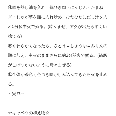
④鍋を熱し油を入れ、鶏ひき肉・にんじん・たまね
ぎ・じゃが芋を順に入れ炒め、ひたひたにだし汁を入
れ5分位中火で煮る。(時々まぜ、アクが出たらすくい
捨てる)
⑤やわらかくなったら、さとう→しょうゆ→みりんの
順に加え、中火のままさらに約2分弱火で煮る。(鍋底
がこげつかないように時々まぜる)
⑥全体が茶色く色づき味がしみ込んできたら火を止め
る。
～完成～
☆キャベツの和え物☆