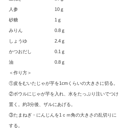
人参 10ｇ
砂糖 1ｇ
みりん 0.8ｇ
しょうゆ 2.4ｇ
かつおだし 0.1ｇ
油 0.8ｇ
＜作り方＞
①皮をむいたじゃが芋を1cmくらいの大きさに切る。
②ボウルにじゃが芋を入れ、水をたっぷり注いでつけ
置く。約3分後、ザルにあげる。
③たまねぎ・にんじんを1ｃｍ角の大きさの乱切りに
する。