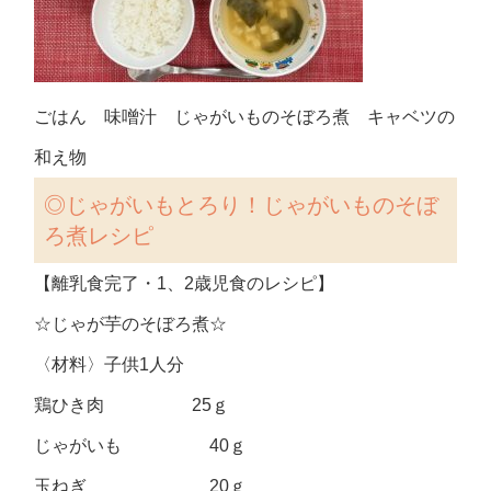
ごはん 味噌汁 じゃがいものそぼろ煮 キャベツの
和え物
◎
じゃがいもとろり！じゃがいものそぼ
ろ煮レシピ
【離乳食完了・1、2歳児食のレシピ】
☆じゃが芋のそぼろ煮☆
〈材料〉子供1人分
鶏ひき肉 25ｇ
じゃがいも 40ｇ
玉ねぎ 20ｇ