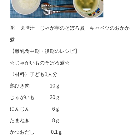
粥 味噌汁 じゃが芋のそぼろ煮 キャベツのおかか
煮
【離乳食中期・後期のレシピ】
☆じゃがいものそぼろ煮☆
〈材料〉子ども1人分
鶏ひき肉 10ｇ
じゃがいも 20ｇ
にんじん 6ｇ
たまねぎ 8ｇ
かつおだし 0.1ｇ