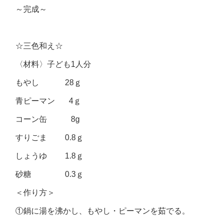
～完成～
☆三色和え☆
〈材料〉子ども1人分
もやし 28ｇ
青ピーマン 4ｇ
コーン缶 8g
すりごま 0.8ｇ
しょうゆ 1.8ｇ
砂糖 0.3ｇ
＜作り方＞
①鍋に湯を沸かし、もやし・ピーマンを茹でる。