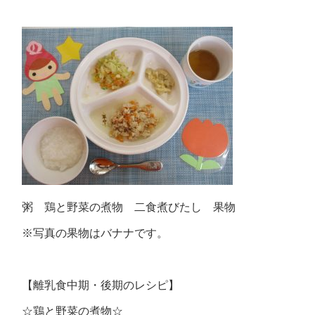
粥 鶏と野菜の煮物 二食煮びたし 果物
※写真の果物はバナナです。
【離乳食中期・後期のレシピ】
☆鶏と野菜の煮物☆