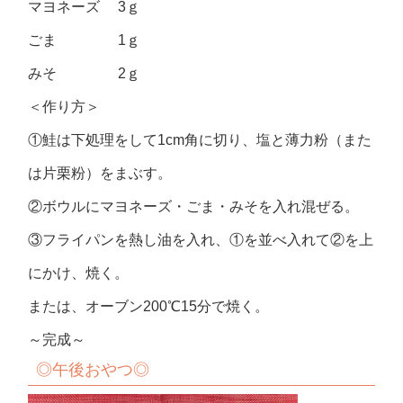
マヨネーズ 3ｇ
ごま 1ｇ
みそ 2ｇ
＜作り方＞
①鮭は下処理をして1cm角に切り、塩と薄力粉（また
は片栗粉）をまぶす。
②ボウルにマヨネーズ・ごま・みそを入れ混ぜる。
③フライパンを熱し油を入れ、①を並べ入れて②を上
にかけ、焼く。
または、オーブン200℃15分で焼く。
～完成～
◎
午後おやつ
◎