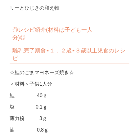
リーとひじきの和え物
◎
レシピ紹介
(
材料は子ども一人
分
)◎
離乳完了期食
⋆
１．２歳
⋆
３歳以上児食のレシ
ピ
☆鮭のごまマヨネーズ焼き☆
＜材料＞子供1人分
鮭 40ｇ
塩 0.1ｇ
薄力粉 3ｇ
油 0.8ｇ