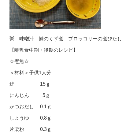
粥 味噌汁 鮭のくず煮 ブロッコリーの煮びたし
【離乳食中期・後期のレシピ】
☆煮魚☆
＜材料＞子供1人分
鮭 15ｇ
にんじん 5ｇ
かつおだし 0.1ｇ
しょうゆ 0.8ｇ
片栗粉 0.3ｇ