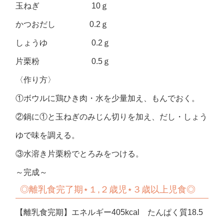
玉ねぎ 10ｇ
かつおだし 0.2ｇ
しょうゆ 0.2ｇ
片栗粉 0.5ｇ
〈作り方〉
①ボウルに鶏ひき肉・水を少量加え、もんでおく。
②鍋に①と玉ねぎのみじん切りを加え、だし・しょう
ゆで味を調える。
③水溶き片栗粉でとろみをつける。
～完成～
◎
離乳食完了期
⋆
１
,
２歳児
⋆
３歳以上児食
◎
【離乳食完期】エネルギー405kcal たんぱく質18.5