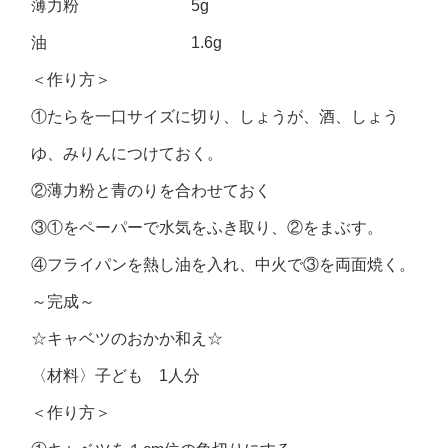
薄力粉 5g
油 1.6g
＜作り方＞
①たらを一口サイズに切り、しょうが、酒、しょう
ゆ、みりんにつけておく。
②薄力粉と青のりを合わせておく
③①をペーパーで水気をふき取り、②をまぶす。
④フライパンを熱し油を入れ、中火で③を両面焼く。
～完成～
☆キャベツのおかか和え☆
〈材料〉子ども 1人分
＜作り方＞