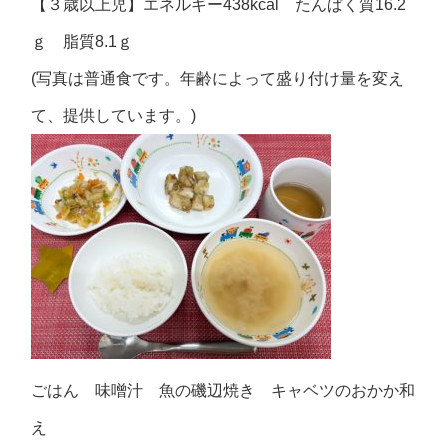
【３歳以上児】エネルギー438kcal たんぱく質16.2
ｇ 脂質8.1ｇ
(写真は普通食です。年齢によって盛り付け量を変え
て、提供しています。)
ごはん 味噌汁 魚の磯辺焼き キャベツのおかか和
え