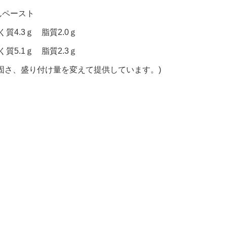
んペースト
質4.3ｇ 脂質2.0ｇ
質5.1ｇ 脂質2.3ｇ
固さ、盛り付け量を変えて提供しています。)