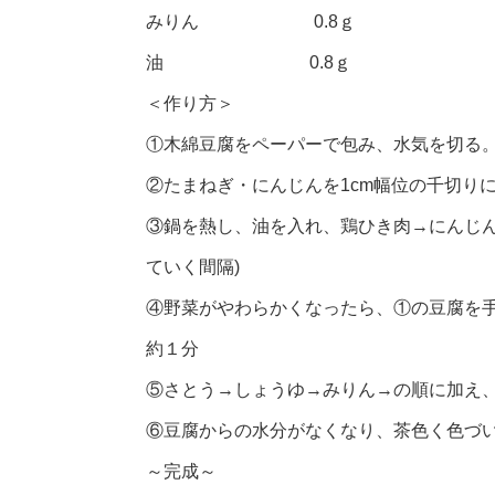
みりん 0.8ｇ
油 0.8ｇ
＜作り方＞
①木綿豆腐をペーパーで包み、水気を切る。
②たまねぎ・にんじんを1cm幅位の千切り
③鍋を熱し、油を入れ、鶏ひき肉→にんじん
ていく間隔)
④野菜がやわらかくなったら、①の豆腐を手
約１分
⑤さとう→しょうゆ→みりん→の順に加え
⑥豆腐からの水分がなくなり、茶色く色づ
～完成～