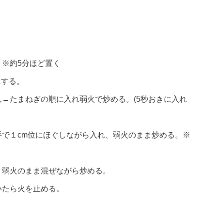
※約5分ほど置く
にする。
→たまねぎの順に入れ弱火で炒める。(5秒おきに入れ
で１cm位にほぐしながら入れ、弱火のまま炒める。※
、弱火のまま混ぜながら炒める。
いたら火を止める。