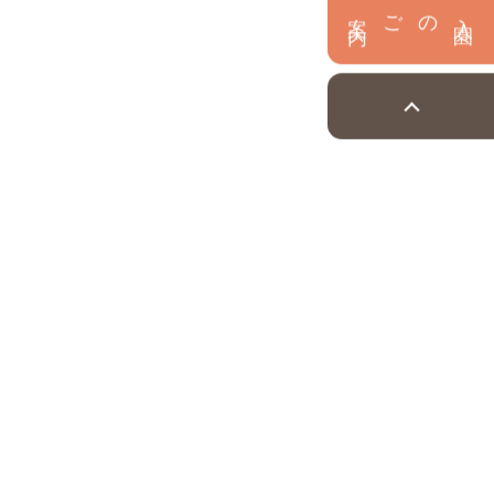
内
入
園
のご案