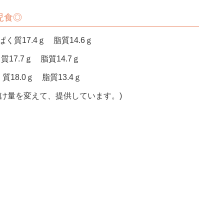
上児食◎
く質17.4ｇ 脂質14.6ｇ
質17.7ｇ 脂質14.7ｇ
18.0ｇ 脂質13.4ｇ
付け量を変えて、提供しています。)