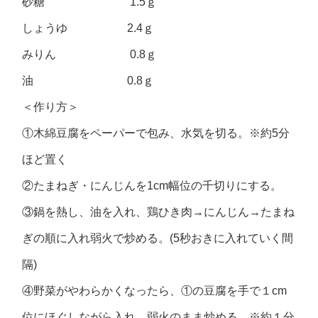
砂糖 1.5ｇ
しょうゆ 2.4ｇ
みりん 0.8ｇ
油 0.8ｇ
＜作り方＞
①木綿豆腐をペーパーで包み、水気を切る。※約5分
ほど置く
②たまねぎ・にんじんを1cm幅位の千切りにする。
③鍋を熱し、油を入れ、鶏ひき肉→にんじん→たまね
ぎの順に入れ弱火で炒める。(5秒おきに入れていく間
隔)
④野菜がやわらかくなったら、①の豆腐を手で１cm
位にほぐしながら入れ、弱火のまま炒める。※約１分