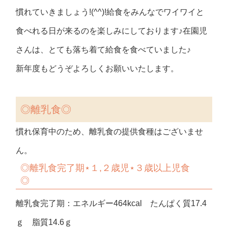
慣れていきましょう!(^^)!給食をみんなでワイワイと
食べれる日が来るのを楽しみにしております♪在園児
さんは、とても落ち着て給食を食べていました♪
新年度もどうぞよろしくお願いいたします。
◎
離乳食◎
慣れ保育中のため、離乳食の提供食種はございませ
ん。
◎
離乳食完了期⋆１,２歳児⋆３歳以上児食
◎
離乳食完了期：エネルギー464kcal たんぱく質17.4
ｇ 脂質14.6ｇ