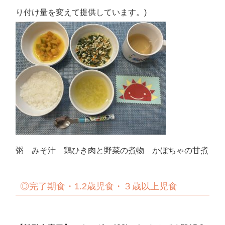
り付け量を変えて提供しています。)
粥 みそ汁 鶏ひき肉と野菜の煮物 かぼちゃの甘煮
◎完了期食・1.2歳児食・３歳以上児食