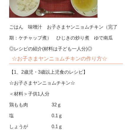
ごはん 味噌汁 お子さまヤンニョムチキン（完了
期：ケチャップ煮） ひじきの炒り煮 ゆで南瓜
◎レシピの紹介(材料は子ども一人分)◎
☆お子さまヤンニョムチキンの作り方☆
【1、2歳児・3歳以上児食のレシピ】
☆お子さまヤンニョムチキン☆
＜材料＞子供1人分
鶏もも肉 32ｇ
塩 0.1ｇ
しょうが 0.1ｇ