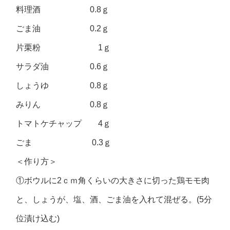
料理酒 0.8ｇ
ごま油 0.2ｇ
片栗粉 1ｇ
サラダ油 0.6ｇ
しょうゆ 0.8ｇ
みりん 0.8ｇ
トマトケチャップ 4ｇ
ごま 0.3ｇ
＜作り方＞
①ボウルに2ｃｍ角くらいの大きさに切った鶏モモ肉
と、しょうが、塩、酒、ごま油を入れて混ぜる。(5分
位漬け込む)