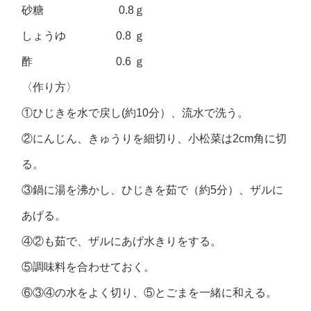
砂糖 0.8ｇ
しょうゆ 0.8 ｇ
酢 0.6 ｇ
〈作り方〉
①ひじきを水で戻し(約10分）、流水で洗う。
②にんじん、きゅうりを細切り、小松菜は2cm角に切
る。
③鍋に湯を沸かし、ひじきを茹で（約5分）、ザルに
あげる。
④②も茹で、ザルにあげ水きりをする。
⑤調味料を合わせておく。
⑥③④の水をよく切り、⑤とごまを一緒に和える。