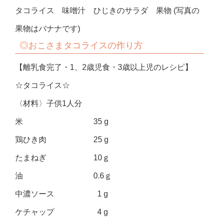
タコライス 味噌汁 ひじきのサラダ 果物 (写真の
果物はバナナです)
◎おこさまタコライスの作り方
【離乳食完了・1、2歳児食・3歳以上児のレシピ】
☆タコライス☆
〈材料〉子供1人分
米 35 g
鶏ひき肉 25 g
たまねぎ 10ｇ
油 0.6ｇ
中濃ソース 1 g
ケチャップ 4 g