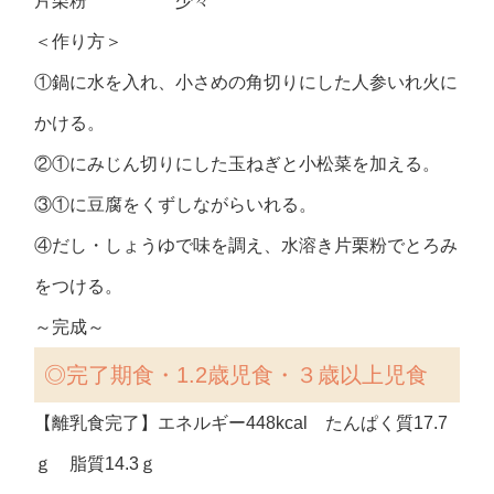
片栗粉 少々
＜作り方＞
①鍋に水を入れ、小さめの角切りにした人参いれ火に
かける。
②①にみじん切りにした玉ねぎと小松菜を加える。
③①に豆腐をくずしながらいれる。
④だし・しょうゆで味を調え、水溶き片栗粉でとろみ
をつける。
～完成～
◎完了期食・1.2歳児食・３歳以上児食
【離乳食完了】エネルギー448kcal たんぱく質17.7
ｇ 脂質14.3ｇ