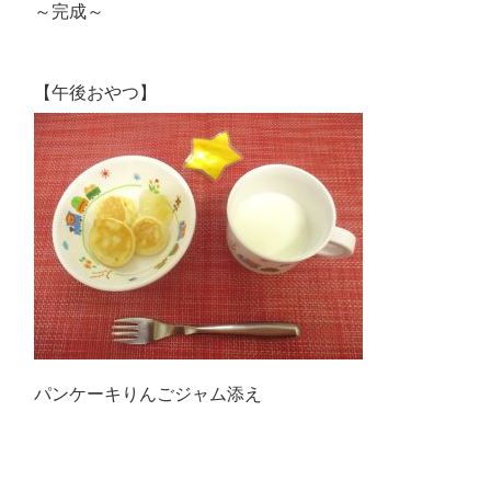
～完成～
【午後おやつ】
パンケーキりんごジャム添え