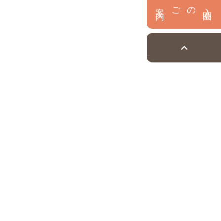
内
入
園
のご案