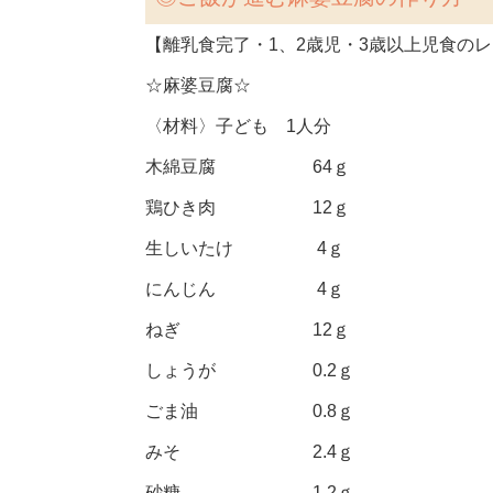
【離乳食完了・1、2歳児・3歳以上児食の
☆麻婆豆腐☆
〈材料〉子ども 1人分
木綿豆腐 64ｇ
鶏ひき肉 12ｇ
生しいたけ 4ｇ
にんじん 4ｇ
ねぎ 12ｇ
しょうが 0.2ｇ
ごま油 0.8ｇ
みそ 2.4ｇ
砂糖 1.2ｇ