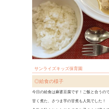
サンライズキッズ保育園
◎
給食の様子
今日の給食は麻婆豆腐です！ご飯と合うの
甘く煮た、さつま芋の甘煮も人気でした！