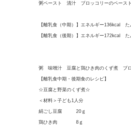
粥ペースト 清汁 ブロッコリーのペース
【離乳食（中期）】エネルギー136kcal たん
【離乳食（後期）】エネルギー172kcal たん
粥 味噌汁 豆腐と鶏ひき肉のくず煮 ブ
【離乳食中期・後期食のレシピ】
☆豆腐と野菜のくず煮☆
＜材料＞子ども1人分
絹ごし豆腐 20ｇ
鶏ひき肉 8ｇ