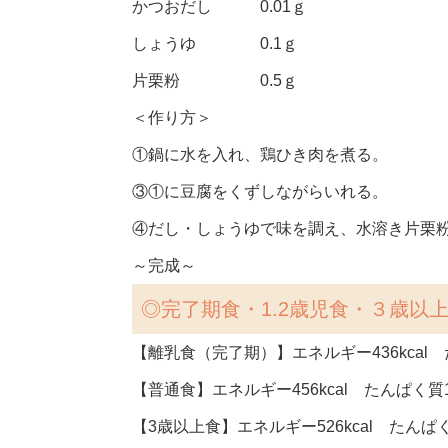
かつおだし 0.01ｇ
しょうゆ 0.1ｇ
片栗粉 0.5ｇ
＜作り方＞
①鍋に水を入れ、鶏ひき肉を煮る。
③①に豆腐をくずしながらいれる。
④だし・しょうゆで味を調え、水溶き片栗
～完成～
◎完了期食・1.2歳児食・３歳以
【離乳食（完了期）】エネルギー436kcal た
【普通食】エネルギー456kcal たんぱく質17
【3歳以上食】エネルギー526kcal たんぱく質