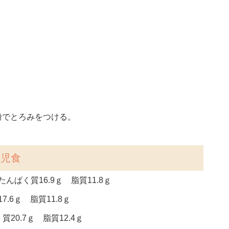
粉でとろみをつける。
上児食
んぱく質16.9ｇ 脂質11.8ｇ
.6ｇ 脂質11.8ｇ
20.7ｇ 脂質12.4ｇ