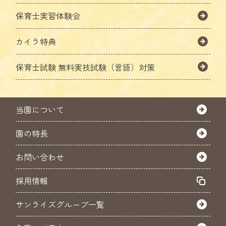
保育士実習体験会
カイラ特典
保育士試験
無料実技試験（言語）対策
当園について
園の特長
お問い合わせ
採用情報
サンライズグループ一覧