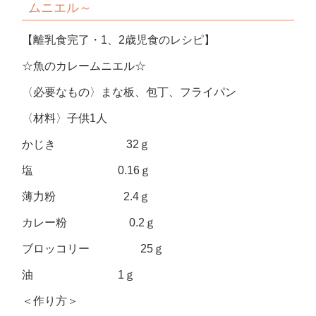
ムニエル～
【離乳食完了・1、2歳児食のレシピ】
☆魚のカレームニエル☆
〈必要なもの〉まな板、包丁、フライパン
〈材料〉子供1人
かじき 32ｇ
塩 0.16ｇ
薄力粉 2.4ｇ
カレー粉 0.2ｇ
ブロッコリー 25ｇ
油 1ｇ
＜作り方＞