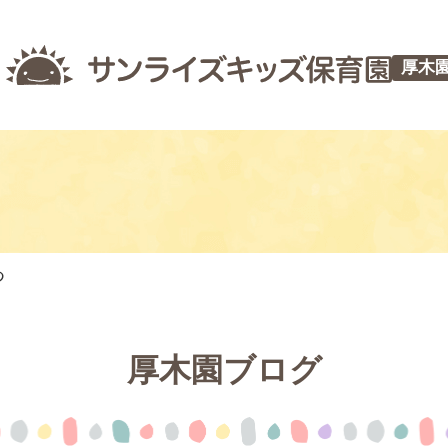
厚木
つ
厚木園ブログ