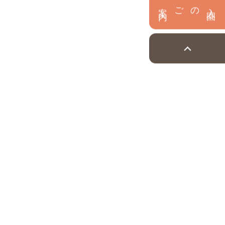
内
入
園
のご案