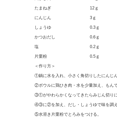
たまねぎ 12ｇ
にんじん 3ｇ
しょうゆ 0.3ｇ
かつおだし 0.6ｇ
塩 0.2ｇ
片栗粉 0.5ｇ
＜作り方＞
①鍋に水を入れ、小さく角切りしたにんじ
②ボウルに鶏ひき肉・水を少量加え、もん
③①がやわらかくなってきたらみじん切り
④③に②を加え、だし・しょうゆで味を調
⑤水溶き片栗粉でとろみをつける。