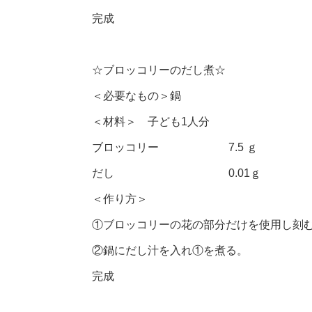
完成
☆ブロッコリーのだし煮☆
＜必要なもの＞鍋
＜材料＞ 子ども1人分
ブロッコリー 7.5 ｇ
だし 0.01ｇ
＜作り方＞
①ブロッコリーの花の部分だけを使用し刻
②鍋にだし汁を入れ①を煮る。
完成