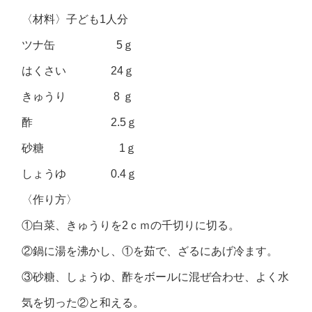
〈材料〉子ども1人分
ツナ缶 5ｇ
はくさい 24ｇ
きゅうり 8 ｇ
酢 2.5ｇ
砂糖 1ｇ
しょうゆ 0.4ｇ
〈作り方〉
①白菜、きゅうりを2ｃｍの千切りに切る。
②鍋に湯を沸かし、①を茹で、ざるにあげ冷ます。
③砂糖、しょうゆ、酢をボールに混ぜ合わせ、よく水
気を切った②と和える。