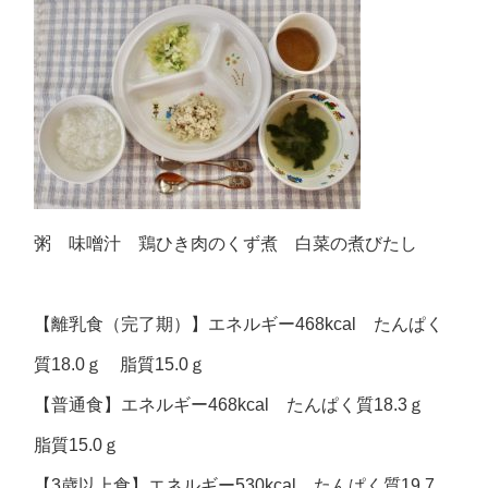
粥 味噌汁 鶏ひき肉のくず煮 白菜の煮びたし
【離乳食（完了期）】エネルギー468kcal たんぱく
質18.0ｇ 脂質15.0ｇ
【普通食】エネルギー468kcal たんぱく質18.3ｇ
脂質15.0ｇ
【3歳以上食】エネルギー530kcal たんぱく質19.7