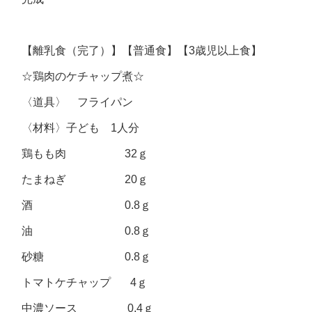
【離乳食（完了）】【普通食】【3歳児以上食】
☆鶏肉のケチャップ煮☆
〈道具〉 フライパン
〈材料〉子ども 1人分
鶏もも肉 32ｇ
たまねぎ 20ｇ
酒 0.8ｇ
油 0.8ｇ
砂糖 0.8ｇ
トマトケチャップ 4ｇ
中濃ソース 0.4ｇ