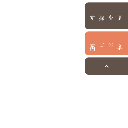
園を探す
内
入
園
のご案