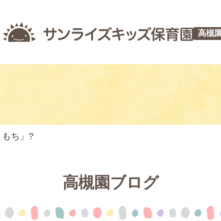
高槻
きもち」?
高槻園ブログ