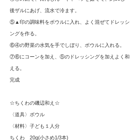
後ザルにあげ、流水で冷ます。
⑤▲印の調味料をボウルに入れ、よく混ぜてドレッシ
ングを作る。
⑥④の野菜の水気を手でしぼり、ボウルに入れる。
⑦⑥にコーンを加え、⑤のドレッシングを加えよく和
える。
完成
☆ちくわの磯辺和え☆
〈道具〉ボウル
〈材料〉
子ども１人分
ちくわ 20g(小さめ1/3本)