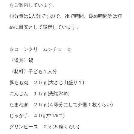
をご案内しています。
◎分量は1人分ですので、ゆで時間、炒め時間等は短
めに目安として設定しています。
☆コーンクリームシチュー☆
〈道具〉
鍋
〈材料〉
子ども１人分
豚もも肉 ２５ｇ(大さじ山盛り１)
にんじん １５ｇ(先端2cm）
たまねぎ ２５ｇ(４等分にして外側１枚くらい)
じゃが芋 ４０g(中1/6コ)
グリンピース ２ｇ(５粒くらい)