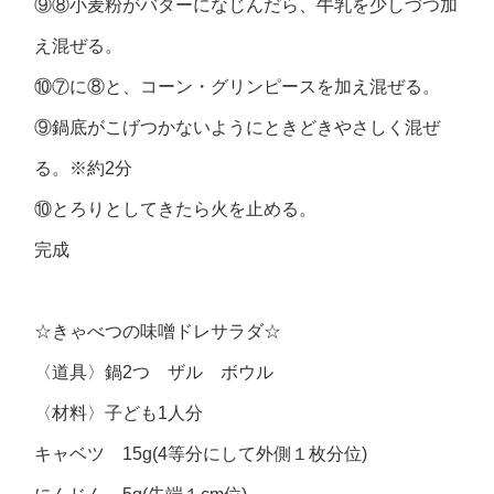
⑨⑧小麦粉がバターになじんだら、牛乳を少しづつ加
え混ぜる。
⑩⑦に⑧と、コーン・グリンピースを加え混ぜる。
⑨鍋底がこげつかないようにときどきやさしく混ぜ
る。※約2分
⑩とろりとしてきたら火を止める。
完成
☆きゃべつの味噌ドレサラダ☆
〈道具〉鍋2つ ザル ボウル
〈材料〉子ども1人分
キャベツ 15g(4等分にして外側１枚分位)