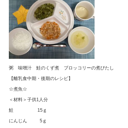
粥 味噌汁 鮭のくず煮 ブロッコリーの煮びたし
【離乳食中期・後期のレシピ】
☆煮魚☆
＜材料＞子供1人分
鮭 15ｇ
にんじん 5ｇ