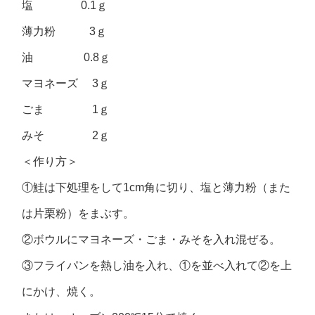
塩 0.1ｇ
薄力粉 3ｇ
油 0.8ｇ
マヨネーズ 3ｇ
ごま 1ｇ
みそ 2ｇ
＜作り方＞
①鮭は下処理をして1cm角に切り、塩と薄力粉（また
は片栗粉）をまぶす。
②ボウルにマヨネーズ・ごま・みそを入れ混ぜる。
③フライパンを熱し油を入れ、①を並べ入れて②を上
にかけ、焼く。