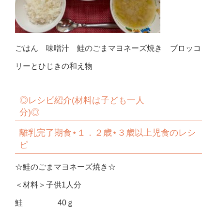
ごはん 味噌汁 鮭のごまマヨネーズ焼き ブロッコ
リーとひじきの和え物
◎
レシピ紹介
(
材料は子ども一人
分
)◎
離乳完了期食
⋆
１．２歳
⋆
３歳以上児食のレシ
ピ
☆鮭のごまマヨネーズ焼き☆
＜材料＞子供1人分
鮭 40ｇ