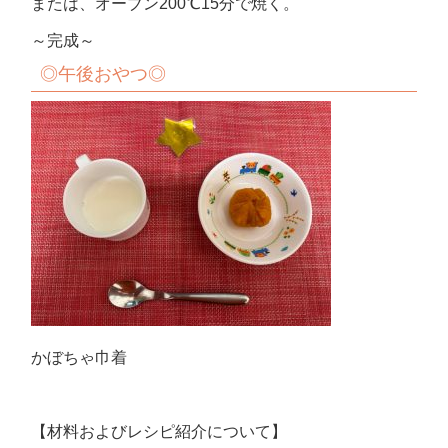
または、オーブン200℃15分で焼く。
～完成～
◎
午後おやつ
◎
かぼちゃ巾着
【材料およびレシピ紹介について】