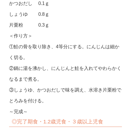
かつおだし 0.1ｇ
しょうゆ 0.8ｇ
片栗粉 0.3ｇ
＜作り方＞
①鮭の骨を取り除き、4等分にする。にんじんは細か
く切る。
②鍋に湯を沸かし、にんじんと鮭を入れてやわらかく
なるまで煮る。
③しょうゆ、かつおだしで味を調え、水溶き片栗粉で
とろみを付ける。
～完成～
◎完了期食・1.2歳児食・３歳以上児食