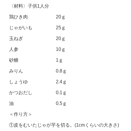
〈材料〉子供1人分
鶏ひき肉 20ｇ
じゃがいも 25ｇ
玉ねぎ 20ｇ
人参 10ｇ
砂糖 1ｇ
みりん 0.8ｇ
しょうゆ 2.4ｇ
かつおだし 0.1ｇ
油 0.5ｇ
＜作り方＞
①皮をむいたじゃが芋を切る。(1cmくらいの大きさ)