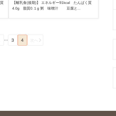
く質
【離乳食(後期)】 エネルギー91kcal たんぱく質
4.0g 脂質0.１g 粥 味噌汁 豆腐と...
…
1
3
4
次へ