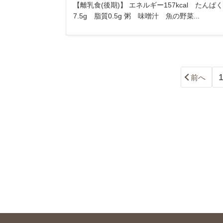
【離乳食(後期)】 エネルギー157kcal たんぱ
7.5g 脂質0.5g 粥 味噌汁 魚の野菜...
前へ