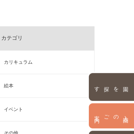
カテゴリ
カリキュラム
園を探す
絵本
イベント
内
入
園
のご案
その他