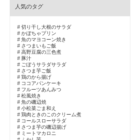
人気のタグ
切り干し大根のサラダ
かぼちゃプリン
魚のマヨコーン焼き
さつまいもご飯
高野豆腐の三色煮
豚汁
ごぼうサラダサラダ
さつま芋ご飯
鶏のから揚げ
ココアパンケーキ
フルーツあんみつ
松風焼き
魚の磯辺焼
小松菜ごま和え
鶏肉ときのこのクリーム煮
コールスローサラダ
さつま芋の磯辺揚げ
ミートマカロニ
ふかし芋