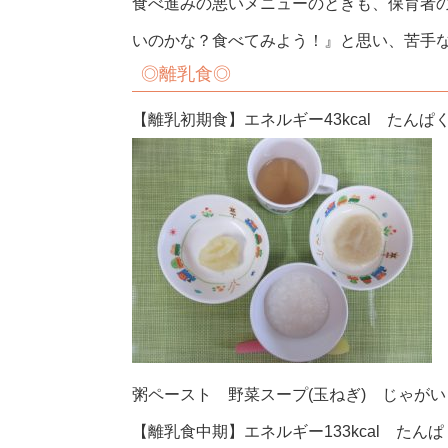
食べ進みの悪いメニューのときも、保育者
いのかな？食べてみよう！』と思い、苦手
◎
離乳食
◎
【離乳初期食】エネルギー43kcal たんぱく質
粥ペースト 野菜スープ(玉ねぎ) じゃが
【離乳食中期】エネルギー133kcal たんぱく