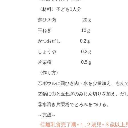
〈材料〉子ども1人分
鶏ひき肉 20ｇ
玉ねぎ 10ｇ
かつおだし 0.2ｇ
しょうゆ 0.2ｇ
片栗粉 0.5ｇ
〈作り方〉
①ボウルに鶏ひき肉・水を少量加え、もん
②鍋に①と玉ねぎのみじん切りを加え、だ
③水溶き片栗粉でとろみをつける。
～完成～
◎
離乳食完了期
⋆
１
,
２歳児
⋆
３歳以上