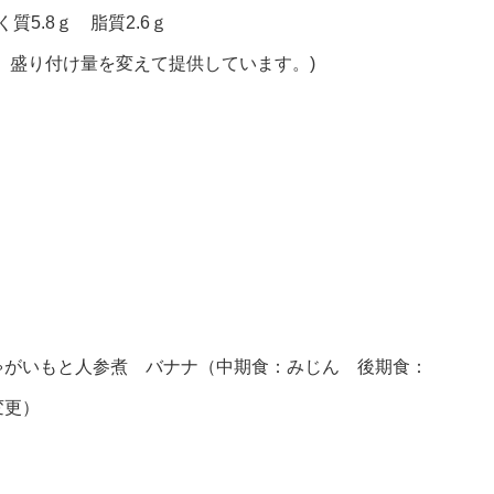
質5.8ｇ 脂質2.6ｇ
、盛り付け量を変えて提供しています。)
がいもと人参煮 バナナ（中期食：みじん 後期食：
変更）