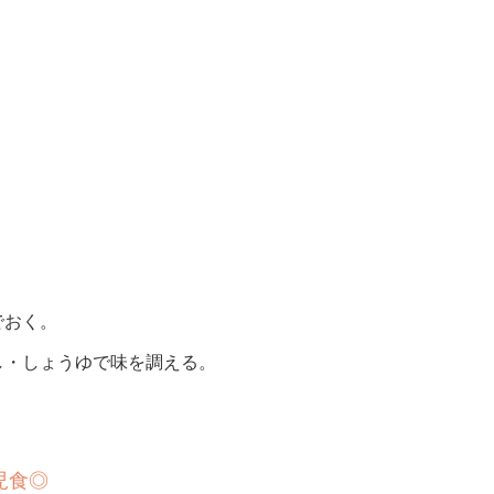
でおく。
し・しょうゆで味を調える。
児食
◎