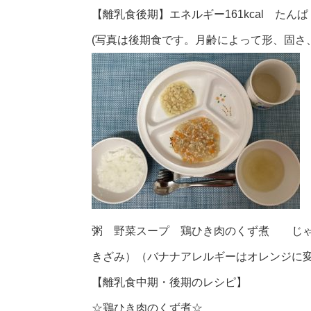
【離乳食後期】エネルギー161kcal たんぱく
(写真は後期食です。月齢によって形、固さ
粥 野菜スープ 鶏ひき肉のくず煮 じゃ
きざみ）（バナナアレルギーはオレンジに
【離乳食中期・後期のレシピ】
☆鶏ひき肉のくず煮☆