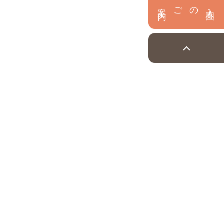
内
入
園
のご案