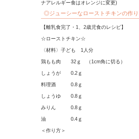
ナアレルギー食はオレンジに変更)
◎
ジューシーなローストチキンの作り
【離乳食完了・1、2歳児食のレシピ】
☆ローストチキン☆
〈材料〉子ども 1人分
鶏もも肉 32ｇ （1cm角に切る）
しょうが 0.2ｇ
料理酒 0.8ｇ
しょうゆ 0.8ｇ
みりん 0.8ｇ
油 0.4ｇ
＜作り方＞