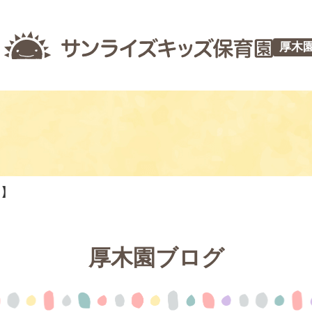
厚木
つ】
厚木園ブログ