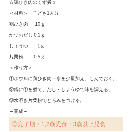
☆鶏ひき肉のくず煮☆
＜材料＞ 子ども1人分
鶏ひき肉 10ｇ
かつおだし 0.1ｇ
しょうゆ 1ｇ
片栗粉 0.5ｇ
＜作り方＞
①ボウルに鶏ひき肉・水を少量加え、もんでおく。
②鍋に①を煮て、だし・しょうゆで味を調える。
③水溶き片栗粉でとろみをつける。
～完成～
◎完了期・1,2歳児食・3歳以上児食