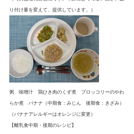
り付け量を変えて、提供しています。）
粥 味噌汁 鶏ひき肉のくず煮 ブロッコリーのやわ
らか煮 バナナ（中期食：みじん 後期食：きざみ）
（バナナアレルギーはオレンジに変更）
【離乳食中期・後期のレシピ】