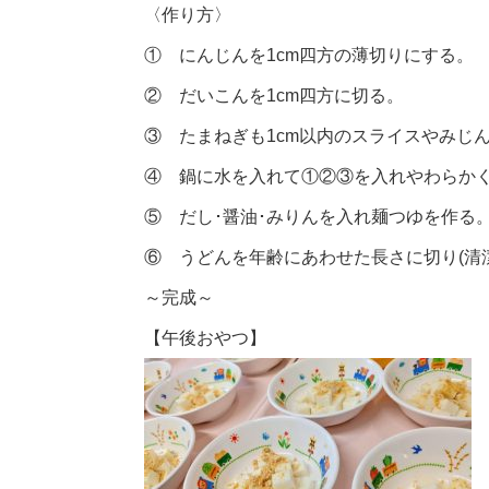
〈作り方〉
① にんじんを1cm四方の薄切りにする。
② だいこんを1cm四方に切る。
③ たまねぎも1cm以内のスライスやみじ
④ 鍋に水を入れて①②③を入れやわらか
⑤ だし･醤油･みりんを入れ麺つゆを作る
⑥ うどんを年齢にあわせた長さに切り(清
～完成～
【午後おやつ】