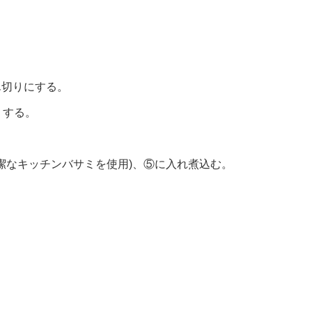
ん切りにする。
くする。
。
潔なキッチンバサミを使用)、⑤に入れ煮込む。