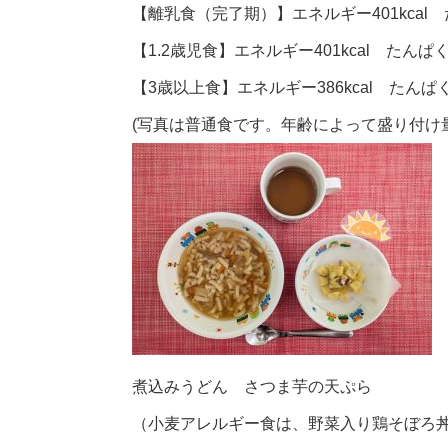
【離乳食（完了期）】エネルギー401kcal た
【1.2歳児食】エネルギー401kcal たんぱく
【3歳以上食】エネルギー386kcal たんぱく質
(写真は普通食です。年齢によって盛り付け
煮込みうどん さつま芋の天ぷら
（小麦アレルギー食は、野菜入り鶏そぼろ