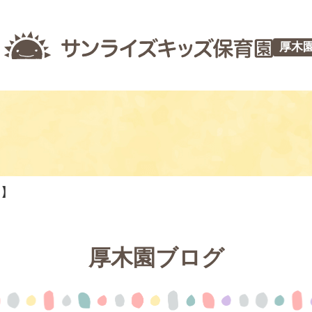
厚木
つ】
厚木園ブログ