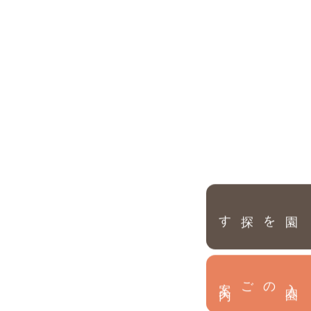
園を探す
内
入
園
のご案