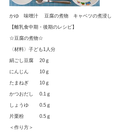
かゆ 味噌汁 豆腐の煮物 キャベツの煮浸し
【離乳食中期・後期のレシピ】
☆豆腐の煮物☆
〈材料〉子ども1人分
絹ごし豆腐 20ｇ
にんじん 10ｇ
たまねぎ 10ｇ
かつおだし 0.1ｇ
しょうゆ 0.5ｇ
片栗粉 0.5ｇ
＜作り方＞