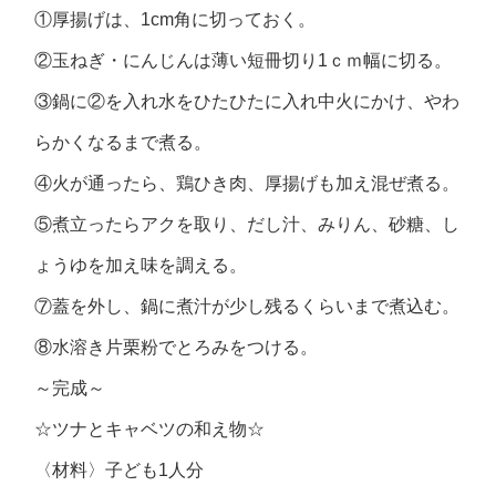
①厚揚げは、1cm角に切っておく。
②玉ねぎ・にんじんは薄い短冊切り1ｃｍ幅に切る。
③鍋に②を入れ水をひたひたに入れ中火にかけ、やわ
らかくなるまで煮る。
④火が通ったら、鶏ひき肉、厚揚げも加え混ぜ煮る。
⑤煮立ったらアクを取り、だし汁、みりん、砂糖、し
ょうゆを加え味を調える。
⑦蓋を外し、鍋に煮汁が少し残るくらいまで煮込む。
⑧水溶き片栗粉でとろみをつける。
～完成～
☆ツナとキャベツの和え物☆
〈材料〉子ども1人分