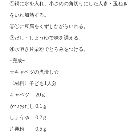
①鍋に水を入れ、小さめの角切りにした人参・玉ねぎ
をいれ加熱する。
②①に豆腐をくずしながらいれる。
③だし・しょうゆで味を調える。
④水溶き片栗粉でとろみをつける。
~完成~
☆キャベツの煮浸し☆
〈材料〉子ども1人分
キャベツ 20ｇ
かつおだし 0.1ｇ
しょうゆ 0.2ｇ
片栗粉 0.5ｇ