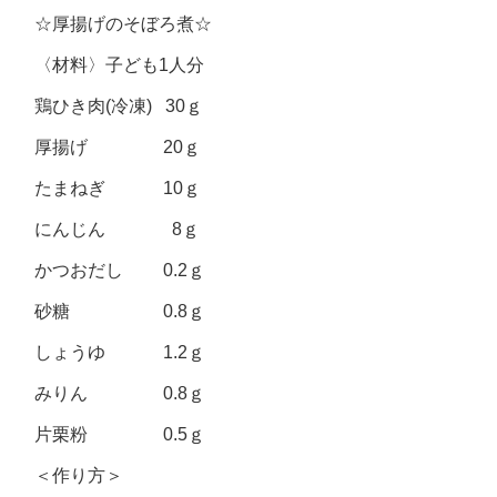
☆厚揚げのそぼろ煮☆
〈材料〉子ども1人分
鶏ひき肉(冷凍) 30ｇ
厚揚げ 20ｇ
たまねぎ 10ｇ
にんじん 8ｇ
かつおだし 0.2ｇ
砂糖 0.8ｇ
しょうゆ 1.2ｇ
みりん 0.8ｇ
片栗粉 0.5ｇ
＜作り方＞