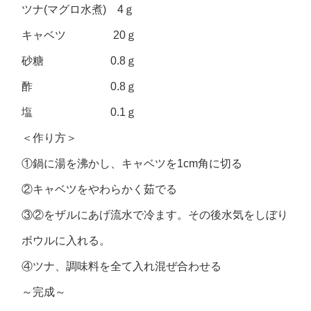
ツナ(マグロ水煮) 4ｇ
キャベツ 20ｇ
砂糖 0.8ｇ
酢 0.8ｇ
塩 0.1ｇ
＜作り方＞
①鍋に湯を沸かし、キャベツを1cm角に切る
②キャベツをやわらかく茹でる
③②をザルにあげ流水で冷ます。その後水気をしぼり
ボウルに入れる。
④ツナ、調味料を全て入れ混ぜ合わせる
～完成～