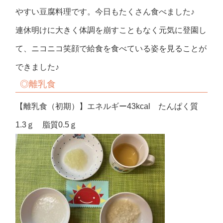
やすい豆腐料理です。今日もたくさん食べました♪
連休明けに大きく体調を崩すこともなく元気に登園し
て、ニコニコ笑顔で給食を食べている姿を見ることが
できました♪
◎離乳食
【離乳食（初期）】エネルギー43kcal たんぱく質
1.3ｇ 脂質0.5ｇ