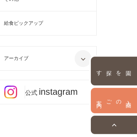
給食ピックアップ
アーカイブ
園を探す
instagram
公式
内
入
園
のご案