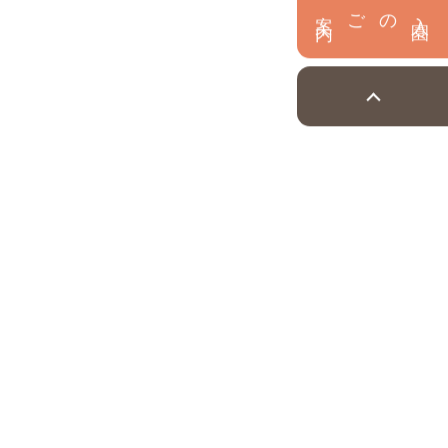
内
入
園
のご案