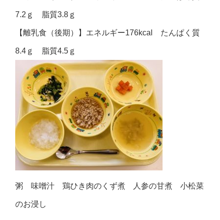
7.2ｇ 脂質3.8ｇ
【離乳食（後期）】エネルギー176kcal たんぱく質
8.4ｇ 脂質4.5ｇ
粥 味噌汁 鶏ひき肉のくず煮 人参の甘煮 小松菜
のお浸し