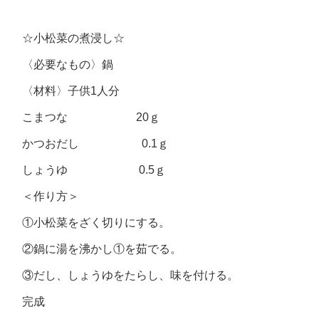
☆小松菜の煮浸し☆
〈必要なもの〉鍋
〈材料〉子供1人分
こまつな 20ｇ
かつおだし 0.1ｇ
しょうゆ 0.5ｇ
＜作り方＞
①小松菜をざく切りにする。
②鍋に湯を沸かし①を茹でる。
③だし、しょうゆをたらし、味を付ける。
完成