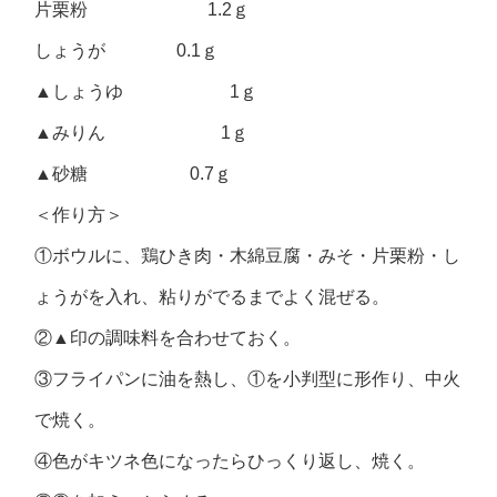
片栗粉 1.2ｇ
しょうが 0.1ｇ
▲しょうゆ 1ｇ
▲みりん 1ｇ
▲砂糖 0.7ｇ
＜作り方＞
①ボウルに、鶏ひき肉・木綿豆腐・みそ・片栗粉・し
ょうがを入れ、粘りがでるまでよく混ぜる。
②▲印の調味料を合わせておく。
③フライパンに油を熱し、①を小判型に形作り、中火
で焼く。
④色がキツネ色になったらひっくり返し、焼く。