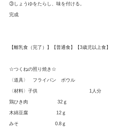
③しょうゆをたらし、味を付ける。
完成
【離乳食（完了）】【普通食】【3歳児以上食】
☆つくねの照り焼き☆
〈道具〉 フライパン ボウル
〈材料〉子供 1人分
鶏ひき肉 32ｇ
木綿豆腐 12ｇ
みそ 0.8ｇ