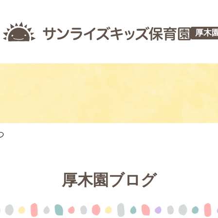
厚木
つ
厚木園ブログ