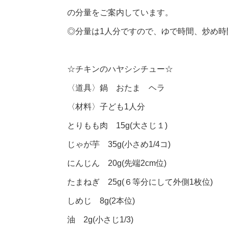
の分量をご案内しています。
◎分量は1人分ですので、ゆで時間、炒め
☆チキンのハヤシシチュー☆
〈道具〉鍋 おたま ヘラ
〈材料〉子ども1人分
とりもも肉 15g(大さじ１)
じゃが芋 35g(小さめ1/4コ)
にんじん 20g(先端2cm位)
たまねぎ 25g(６等分にして外側1枚位)
しめじ 8g(2本位)
油 2g(小さじ1/3)