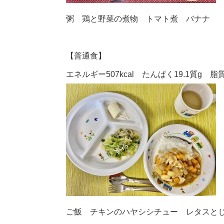
粥 鶏と野菜の煮物 トマト煮 バナナ
【普通食】
エネルギー507kcal たんぱく19.1質g 脂質1
ご飯 チキンのハヤシシチュー レタスと