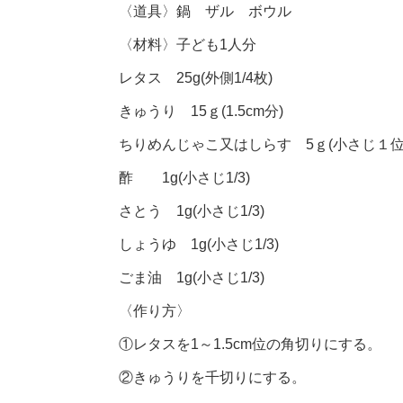
〈道具〉鍋 ザル ボウル
〈材料〉子ども1人分
レタス 25g(外側1/4枚)
きゅうり 15ｇ(1.5cm分)
ちりめんじゃこ又はしらす 5ｇ(小さじ１位
酢 1g(小さじ1/3)
さとう 1g(小さじ1/3)
しょうゆ 1g(小さじ1/3)
ごま油 1g(小さじ1/3)
〈作り方〉
①レタスを1～1.5cm位の角切りにする。
②きゅうりを千切りにする。