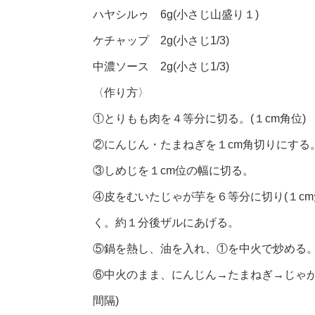
ハヤシルゥ 6g(小さじ山盛り１)
ケチャップ 2g(小さじ1/3)
中濃ソース 2g(小さじ1/3)
〈作り方〉
①とりもも肉を４等分に切る。(１cm角位)
②にんじん・たまねぎを１cm角切りにする
③しめじを１cm位の幅に切る。
④皮をむいたじゃが芋を６等分に切り(１c
く。約１分後ザルにあげる。
⑤鍋を熱し、油を入れ、①を中火で炒める。
⑥中火のまま、にんじん→たまねぎ→じゃが
間隔)