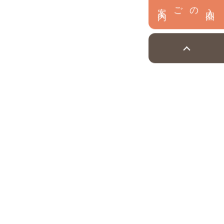
内
入
園
のご案