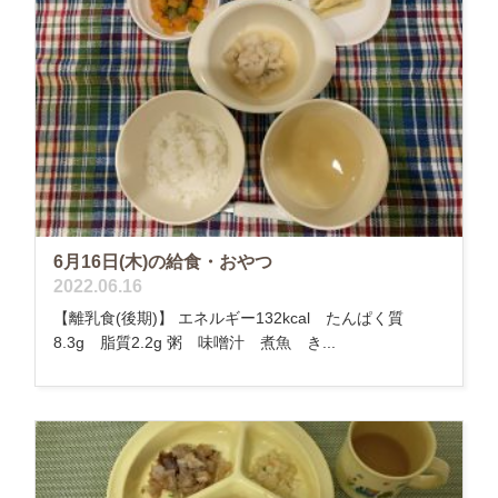
6月16日(木)の給食・おやつ
2022.06.16
【離乳食(後期)】 エネルギー132kcal たんぱく質
8.3g 脂質2.2g 粥 味噌汁 煮魚 き...