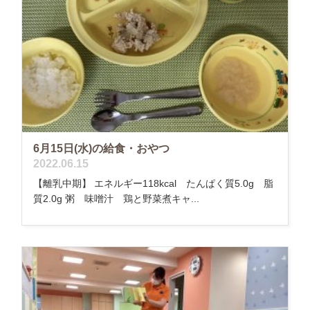
6月15日(水)の給食・おやつ
2022.06.15
【離乳中期】 エネルギー118kcal たんぱく質5.0g 脂
質2.0g 粥 味噌汁 鶏と野菜煮キャ...