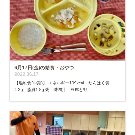
6月17日(金)の給食・おやつ
2022.06.17
【離乳食(中期)】 エネルギー109kcal たんぱく質
4.2g 脂質1.8g 粥 味噌汁 豆腐と野...