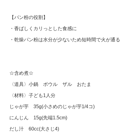
【パン粉の役割】
・香ばしくカリっとした食感に
・乾燥パン粉は水分が少ないため短時間で火が通る
☆含め煮☆
〈道具〉小鍋 ボウル ザル おたま
〈材料〉子ども1人分
じゃが芋 35g(小さめのじゃが芋1/4コ)
にんじん 15g(先端1.5cm)
だし汁 60cc(大さじ4)