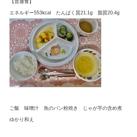
【普通食】
エネルギー553kcal たんぱく質21.1g 脂質20.4g
ご飯 味噌汁 魚のパン粉焼き じゃが芋の含め煮
ゆかり和え