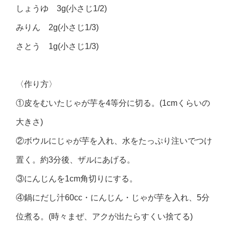
しょうゆ 3g(小さじ1/2)
みりん 2g(小さじ1/3)
さとう 1g(小さじ1/3)
〈作り方〉
①皮をむいたじゃが芋を4等分に切る。(1cmくらいの
大きさ)
②ボウルにじゃが芋を入れ、水をたっぷり注いでつけ
置く。約3分後、ザルにあげる。
③にんじんを1cm角切りにする。
④鍋にだし汁60cc・にんじん・じゃが芋を入れ、5分
位煮る。(時々まぜ、アクが出たらすくい捨てる)