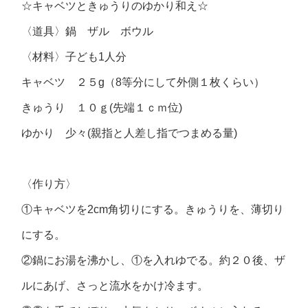
☆キャベツときゅうりのゆかり和え☆
〈道具〉鍋 ザル ボウル
〈材料〉子ども1人分
キャベツ ２５g（8等分にして外側１枚くらい）
きゅうり １０ｇ(先端１ｃｍ位)
ゆかり 少々(親指と人差し指でつまめる量)
〈作り方〉
①キャベツを2cm角切りにする。きゅうりを、薄切り
にする。
②鍋にお湯を沸かし、①を入れゆでる。約２０後、ザ
ルにあげ、さっと流水をかけ冷ます。