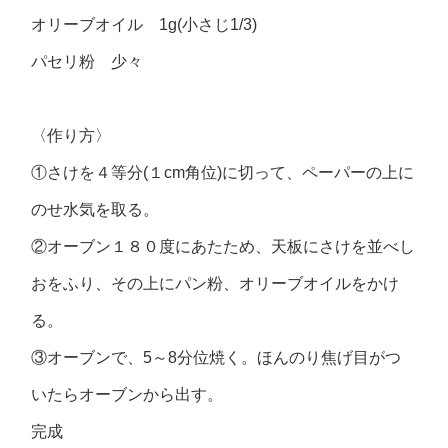
オリーブオイル 1g(小さじ1/3)
パセリ粉 少々
〈作り方〉
①さけを４等分(１cm角位)に切って、ペーパーの上に
のせ水気を取る。
②オーブン１８０度にあたため、天板にさけを並べし
おをふり、その上にパン粉、オリーブオイルをかけ
る。
③オーブンで、5～8分位焼く。ほんのり焦げ目がつ
いたらオーブンから出す。
完成