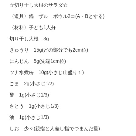
☆切り干し大根のサラダ☆
〈道具〉鍋 ザル ボウル2コ(A・Bとする)
〈材料〉子ども1人分
切り干し大根 3g
きゅうり 15g(どの部分でも2cm位)
にんじん 5g(先端1cm位)
ツナ水煮缶 10g(小さじ山盛り１)
ごま 2g(小さじ1/2)
酢 1g(小さじ1/3)
さとう 1g(小さじ1/3)
油 1g(小さじ1/3)
しお 少々(親指と人差し指でつまんだ量)