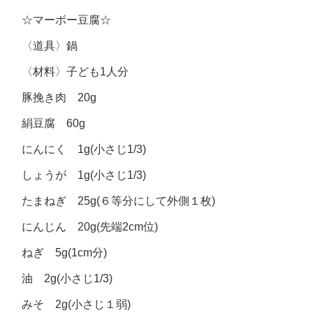
☆マーボー豆腐☆
〈道具〉鍋
〈材料〉子ども1人分
豚挽き肉 20g
絹豆腐 60g
にんにく 1g(小さじ1/3)
しょうが 1g(小さじ1/3)
たまねぎ 25g(６等分にして外側１枚)
にんじん 20g(先端2cm位)
ねぎ 5g(1cm分)
油 2g(小さじ1/3)
みそ 2g(小さじ１弱)