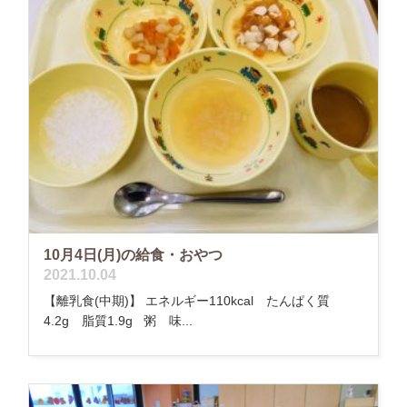
10月4日(月)の給食・おやつ
2021.10.04
【離乳食(中期)】 エネルギー110kcal たんぱく質
4.2g 脂質1.9g 粥 味...