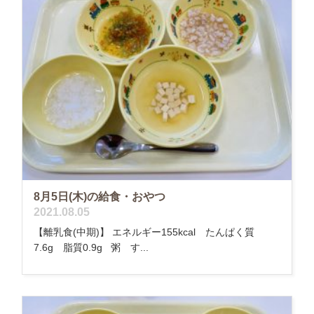
8月5日(木)の給食・おやつ
2021.08.05
【離乳食(中期)】 エネルギー155kcal たんぱく質
7.6g 脂質0.9g 粥 す...