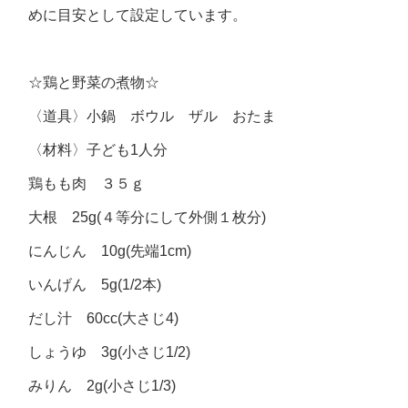
めに目安として設定しています。
☆鶏と野菜の煮物☆
〈道具〉小鍋 ボウル ザル おたま
〈材料〉子ども1人分
鶏もも肉 ３５ｇ
大根 25g(４等分にして外側１枚分)
にんじん 10g(先端1cm)
いんげん 5g(1/2本)
だし汁 60cc(大さじ4)
しょうゆ 3g(小さじ1/2)
みりん 2g(小さじ1/3)