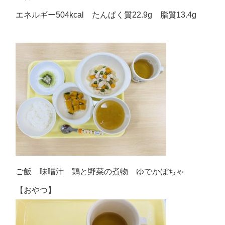
エネルギー504kcal たんぱく質22.9g 脂質13.4g
ご飯 味噌汁 鶏と野菜の煮物 ゆでかぼちゃ
【おやつ】