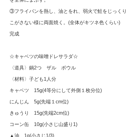
③フライパンを熱し、油とをれ、弱火で鮭をじっくり
こがさない様に両面焼く。(全体がキツネ色くらい)
完成
☆キャベツの味噌ドレサラダ☆
〈道具〉鍋2つ ザル ボウル
〈材料〉子ども1人分
キャベツ 15g(4等分にして外側１枚分位)
にんじん 5g(先端１cm位)
きゅうり 15g(先端2cm位)
コーン缶 10g(小さじ山盛り1)
▲油 1g(小さじ1/3)