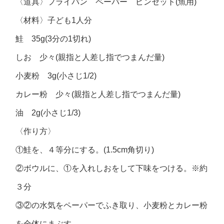
〈道具〉フライパン ペーパー ピンセット(魚用)
〈材料〉子ども1人分
鮭 35g(3分の1切れ)
しお 少々(親指と人差し指でつまんだ量)
小麦粉 3g(小さじ1/2)
カレー粉 少々(親指と人差し指でつまんだ量)
油 2g(小さじ1/3)
〈作り方〉
①鮭を、４等分にする。(1.5cm角切り)
②ボウルに、①を入れしおをして下味をつける。※約
３分
③②の水気をペーパーでふき取り、小麦粉とカレー粉
を全体にまぶす。