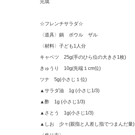
完成
☆フレンチサラダ☆
〈道具〉鍋 ボウル ザル
〈材料〉子ども1人分
キャベツ 25g(手のひら位の大きさ1枚)
きゅうり 10g(先端１cm位)
ツナ 5g(小さじ１位)
▲サラダ油 1g (小さじ1/3)
▲酢 1g (小さじ1/3)
▲さとう 1g(小さじ1/3)
▲しお 少々(親指と人差し指でつまんだ量)