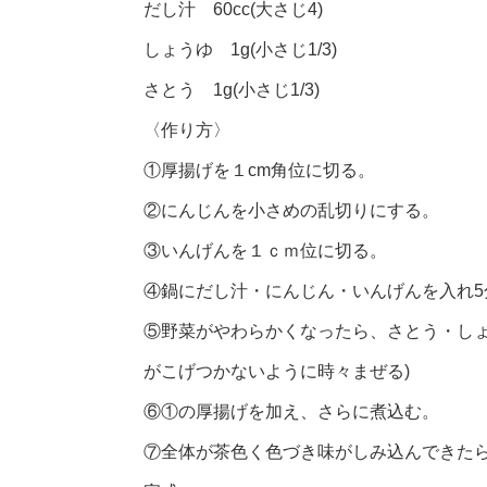
だし汁 60cc(大さじ4)
しょうゆ 1g(小さじ1/3)
さとう 1g(小さじ1/3)
〈作り方〉
①厚揚げを１cm角位に切る。
②にんじんを小さめの乱切りにする。
③いんげんを１ｃｍ位に切る。
④鍋にだし汁・にんじん・いんげんを入れ5
⑤野菜がやわらかくなったら、さとう・しょ
がこげつかないように時々まぜる)
⑥①の厚揚げを加え、さらに煮込む。
⑦全体が茶色く色づき味がしみ込んできた