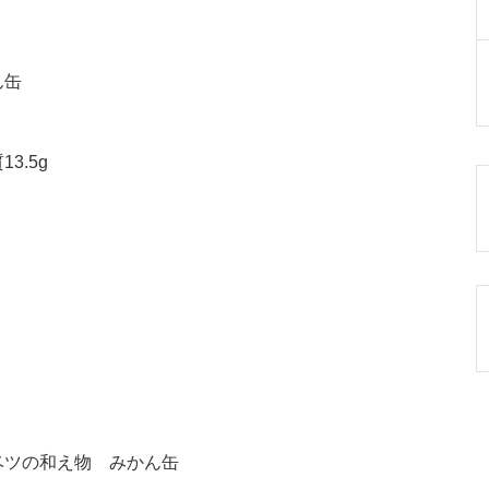
ん缶
3.5g
ベツの和え物 みかん缶