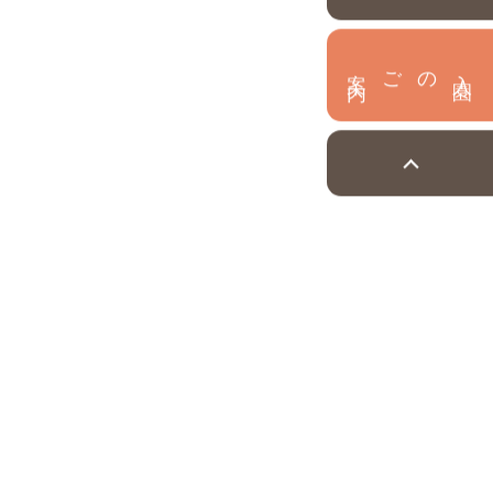
内
入
園
のご案