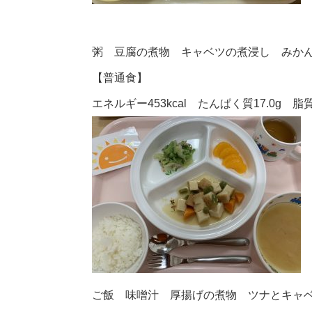
粥 豆腐の煮物 キャベツの煮浸し みか
【普通食】
エネルギー453kcal たんぱく質17.0g 脂質1
ご飯 味噌汁 厚揚げの煮物 ツナとキャ