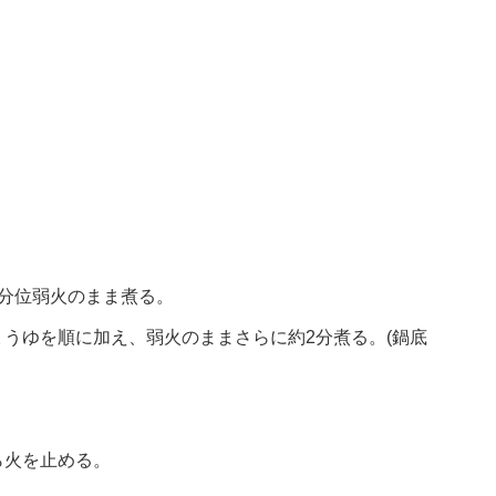
分位弱火のまま煮る。
うゆを順に加え、弱火のままさらに約2分煮る。(鍋底
ら火を止める。