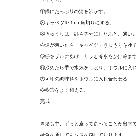
〈作り方〉
①鍋にたっぷりの湯を沸かす。
②キャベツを１cm角切りにする。
③きゅうりは、縦４等分にしたあと、薄い
④湯が沸いたら、キャベツ・きゅうりをゆで
⑤④をザルにあげ、サッと冷水をかけ冷ま
⑥冷めたら手で水気をしぼり、ボウルに入
⑦▲印の調味料をボウルに入れ合わせる。
⑧⑥⑦をよく和える。
完成
※給食中、ずっと座って食べることが出来
給食を通しても成長を感じております。