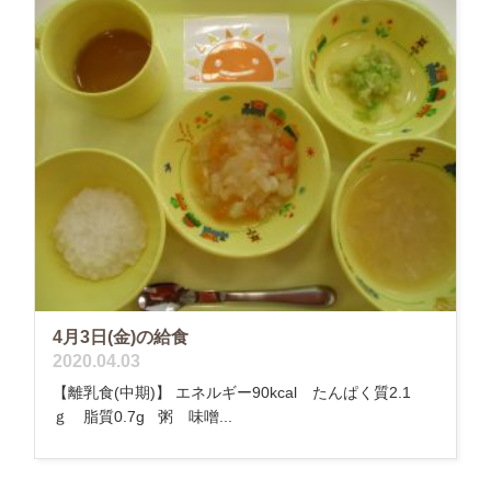
4月3日(金)の給食
2020.04.03
【離乳食(中期)】 エネルギー90kcal たんぱく質2.1
ｇ 脂質0.7g 粥 味噌...