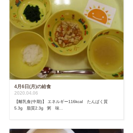
4月6日(月)の給食
2020.04.06
【離乳食(中期)】 エネルギー116kcal たんぱく質
5.3g 脂質2.3g 粥 味...