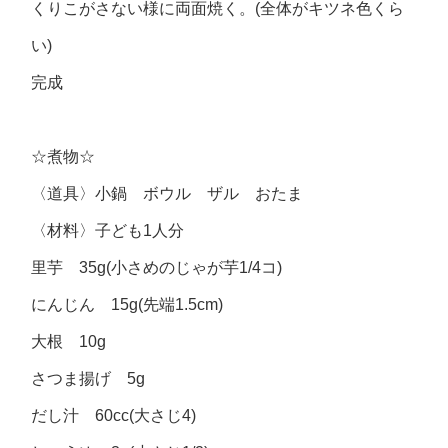
くりこがさない様に両面焼く。(全体がキツネ色くら
い)
完成
☆煮物☆
〈道具〉小鍋 ボウル ザル おたま
〈材料〉子ども1人分
里芋 35g(小さめのじゃが芋1/4コ)
にんじん 15g(先端1.5cm)
大根 10g
さつま揚げ 5g
だし汁 60cc(大さじ4)