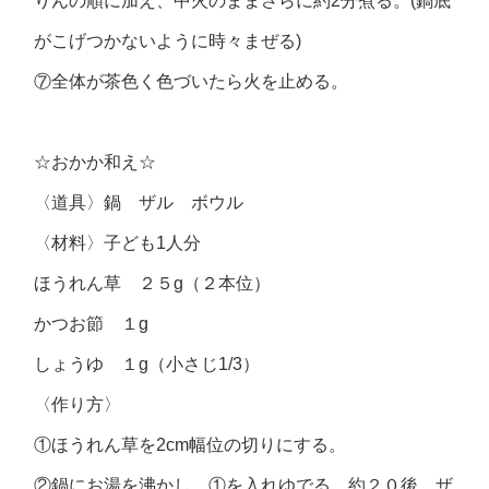
りんの順に加え、中火のままさらに約2分煮る。(鍋底
がこげつかないように時々まぜる)
⑦全体が茶色く色づいたら火を止める。
☆おかか和え☆
〈道具〉鍋 ザル ボウル
〈材料〉子ども1人分
ほうれん草 ２５g（２本位）
かつお節 １g
しょうゆ １g（小さじ1/3）
〈作り方〉
①ほうれん草を2cm幅位の切りにする。
②鍋にお湯を沸かし、①を入れゆでる。約２０後、ザ