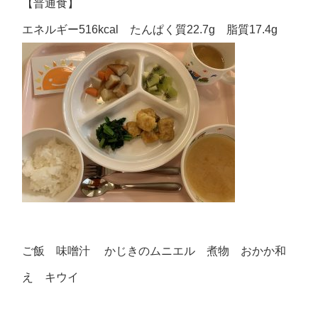
【普通食】
エネルギー516kcal たんぱく質22.7g 脂質17.4g
ご飯 味噌汁 かじきのムニエル 煮物 おかか和
え キウイ