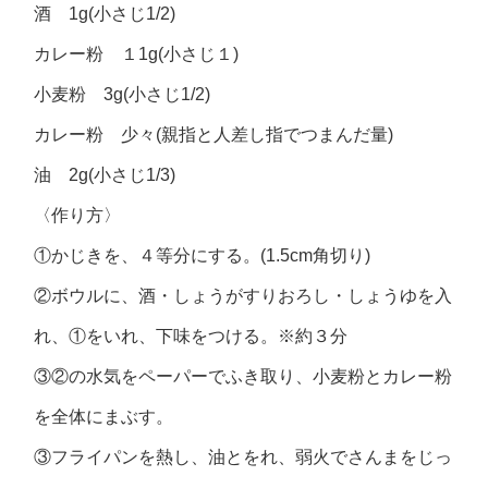
酒 1g(小さじ1/2)
カレー粉 １1g(小さじ１)
小麦粉 3g(小さじ1/2)
カレー粉 少々(親指と人差し指でつまんだ量)
油 2g(小さじ1/3)
〈作り方〉
①かじきを、４等分にする。(1.5cm角切り)
②ボウルに、酒・しょうがすりおろし・しょうゆを入
れ、①をいれ、下味をつける。※約３分
③②の水気をペーパーでふき取り、小麦粉とカレー粉
を全体にまぶす。
③フライパンを熱し、油とをれ、弱火でさんまをじっ