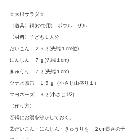
☆大根サラダ☆
〈道具〉鍋(ゆで用) ボウル ザル
〈材料〉子ども１人分
だいこん ２５ｇ(先端１cm位)
にんじん ７ｇ(先端１cm)
きゅうり ７ｇ(先端１cm)
ツナ水煮缶 １５ｇ（小さじ山盛り１）
マヨネーズ ３ｇ(小さじ1/2)
〈作り方〉
①鍋にお湯を沸かしておく。
②だいこん・にんじん・きゅうりを、２cm長さの千