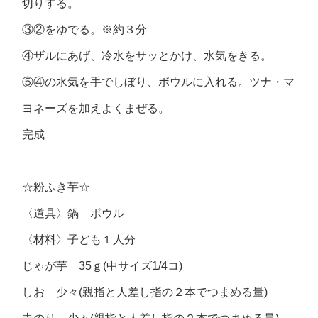
切りする。
③②をゆでる。※約３分
④ザルにあげ、冷水をサッとかけ、水気をきる。
⑤④の水気を手でしぼり、ボウルに入れる。ツナ・マ
ヨネーズを加えよくまぜる。
完成
☆粉ふき芋☆
〈道具〉鍋 ボウル
〈材料〉子ども１人分
じゃが芋 35ｇ(中サイズ1/4コ)
しお 少々(親指と人差し指の２本でつまめる量)