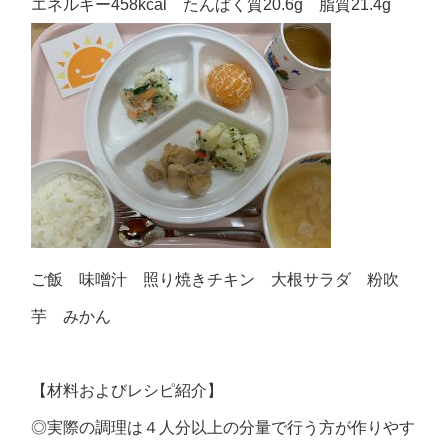
エネルギー458kcal たんぱく質20.6g 脂質21.4g
ご飯 味噌汁 照り焼きチキン 大根サラダ 粉吹
芋 みかん
【材料およびレシピ紹介】
◎実際の調理は４人分以上の分量で行う方が作りやす