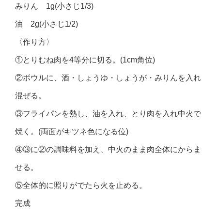
みりん 1g(小さじ1/3)
油 2g(小さじ1/2)
〈作り方〉
①とりむね肉を4等分に切る。(1cm角位)
②ボウルに、酒・しょうゆ・しょうが・みりんを入れ
混ぜる。
③フライパンを熱し、油を入れ、とり肉を入れ中火で
焼く。(両面がキツネ色になる位)
④③に②の調味料を加え、中火のまま肉全体にからま
せる。
⑤全体的に照りがでたら火を止める。
完成