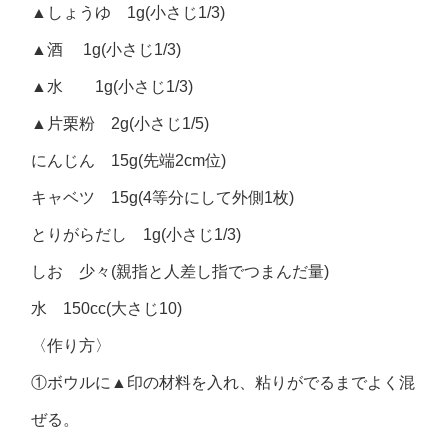
▲しょうゆ 1g(小さじ1/3)
▲酒 1g(小さじ1/3)
▲水 1g(小さじ1/3)
▲片栗粉 2g(小さじ1/5)
にんじん 15g(先端2cm位)
キャベツ 15g(4等分にして外側1枚)
とりがらだし 1g(小さじ1/3)
しお 少々(親指と人差し指でつまんだ量)
水 150cc(大さじ10)
〈作り方〉
①ボウルに▲印の材料を入れ、粘りがでるまでよく混
ぜる。