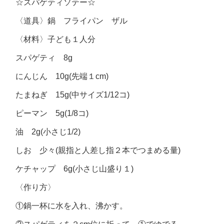
☆スパゲティソテー☆
〈道具〉鍋 フライパン ザル
〈材料〉子ども１人分
スパゲティ 8g
にんじん 10g(先端１cm)
たまねぎ 15g(中サイズ1/12コ)
ピーマン 5g(1/8コ)
油 2g(小さじ1/2)
しお 少々(親指と人差し指２本でつまめる量)
ケチャップ 6g(小さじ山盛り１)
〈作り方〉
①鍋一杯に水を入れ、沸かす。