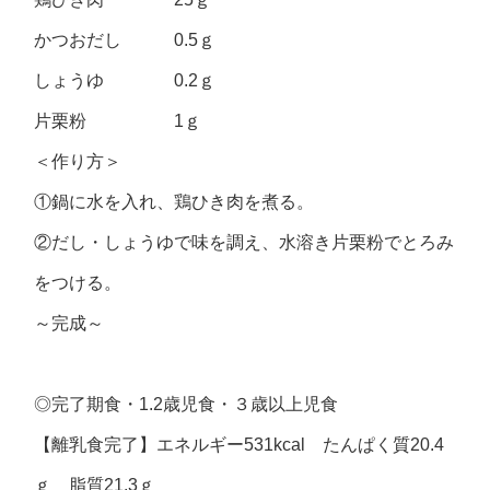
かつおだし 0.5ｇ
しょうゆ 0.2ｇ
片栗粉 1ｇ
＜作り方＞
①鍋に水を入れ、鶏ひき肉を煮る。
②だし・しょうゆで味を調え、水溶き片栗粉でとろみ
をつける。
～完成～
◎
完了期食・
1.2
歳児食・３歳以上児食
【離乳食完了】エネルギー531kcal たんぱく質20.4
ｇ 脂質21.3ｇ