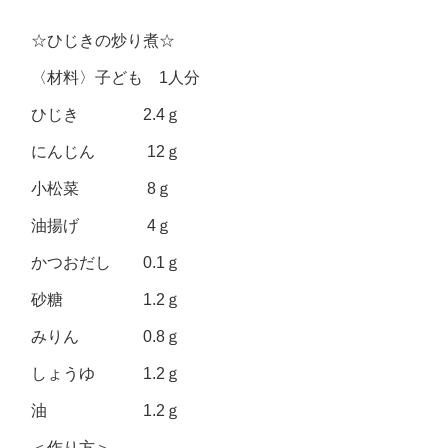
☆ひじきの炒り煮☆
〈材料〉子ども 1人分
ひじき 2.4ｇ
にんじん 12ｇ
小松菜 8ｇ
油揚げ 4ｇ
かつおだし 0.1ｇ
砂糖 1.2ｇ
みりん 0.8ｇ
しょうゆ 1.2ｇ
油 1.2ｇ
＜作り方＞