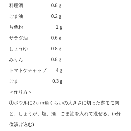
料理酒 0.8ｇ
ごま油 0.2ｇ
片栗粉 1ｇ
サラダ油 0.6ｇ
しょうゆ 0.8ｇ
みりん 0.8ｇ
トマトケチャップ 4ｇ
ごま 0.3ｇ
＜作り方＞
①ボウルに2ｃｍ角くらいの大きさに切った鶏モモ肉
と、しょうが、塩、酒、ごま油を入れて混ぜる。(5分
位漬け込む)