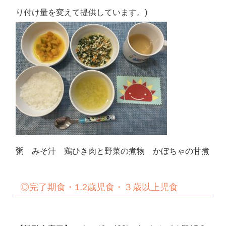
り付け量を変えて提供しています。)
粥 みそ汁 鶏ひき肉と野菜の煮物 かぼちゃの甘煮
◎完了期食・1.2歳児食・３歳以上児食