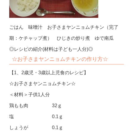
ごはん 味噌汁 お子さまヤンニョムチキン（完了
期：ケチャップ煮） ひじきの炒り煮 ゆで南瓜
◎レシピの紹介(材料は子ども一人分)◎
☆お子さまヤンニョムチキンの作り方☆
【1、2歳児・3歳以上児食のレシピ】
☆お子さまヤンニョムチキン☆
＜材料＞子供1人分
鶏もも肉 32ｇ
塩 0.1ｇ
しょうが 0.1ｇ