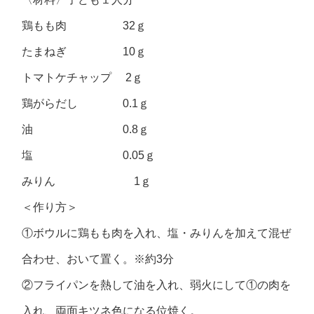
鶏もも肉 32ｇ
たまねぎ 10ｇ
トマトケチャップ 2ｇ
鶏がらだし 0.1ｇ
油 0.8ｇ
塩 0.05ｇ
みりん 1ｇ
＜作り方＞
①ボウルに鶏もも肉を入れ、塩・みりんを加えて混ぜ
合わせ、おいて置く。※約3分
②フライパンを熱して油を入れ、弱火にして①の肉を
入れ、両面キツネ色になる位焼く。