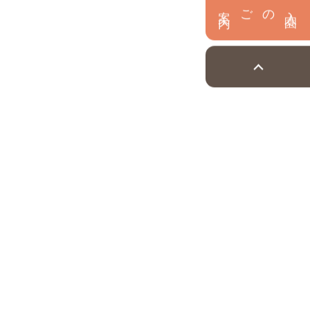
内
入
園
のご案