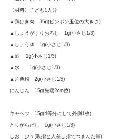
〈材料〉子ども1人分
▲鶏ひき肉 35g(ピンポン玉位の大きさ)
▲しょうがすりおろし 1g(小さじ1/3)
▲しょうゆ 1g(小さじ1/3)
▲酒 1g(小さじ1/3)
▲水 1g(小さじ1/3)
▲片栗粉 2g(小さじ1/5)
にんじん 15g(先端2cm位)
キャベツ 15g(4等分にして外側1枚)
とりがらだし 1g(小さじ1/3)
しお 少々(親指と人差し指でつまんだ量)