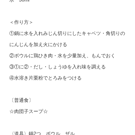
＜作り方＞
①鍋に水を入れみじん切りにしたキャベツ・角切りの
にんじんを加え火にかける
②ボウルに鶏ひき肉・水を少量加え、もんでおく
③①に②・だし・しょうゆを入れ味を調える
④水溶き片栗粉でとろみをつける
〔普通食〕
☆肉団子スープ☆
〈道具〉鍋2つ ボウル ザル