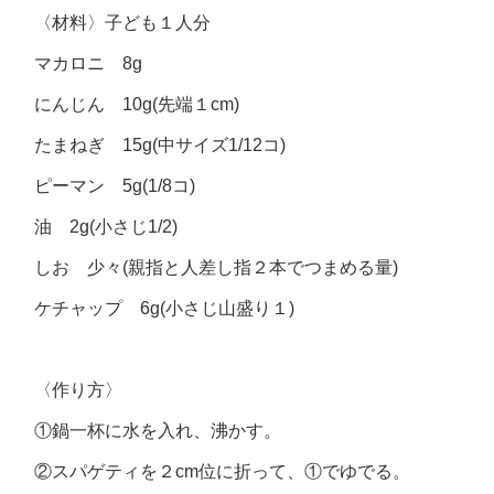
〈材料〉子ども１人分
マカロニ 8g
にんじん 10g(先端１cm)
たまねぎ 15g(中サイズ1/12コ)
ピーマン 5g(1/8コ)
油 2g(小さじ1/2)
しお 少々(親指と人差し指２本でつまめる量)
ケチャップ 6g(小さじ山盛り１)
〈作り方〉
①鍋一杯に水を入れ、沸かす。
②スパゲティを２cm位に折って、①でゆでる。