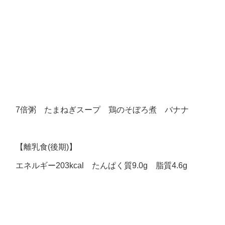
7倍粥 たまねぎスープ 鶏のそぼろ煮 バナナ
【離乳食(後期)】
エネルギー203kcal たんぱく質9.0g 脂質4.6g