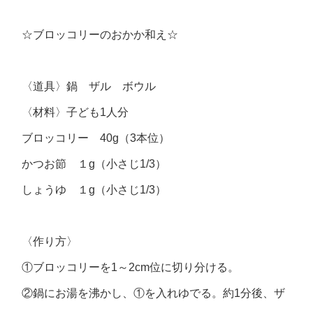
☆ブロッコリーのおかか和え☆
〈道具〉鍋 ザル ボウル
〈材料〉子ども1人分
ブロッコリー 40g（3本位）
かつお節 １g（小さじ1/3）
しょうゆ １g（小さじ1/3）
〈作り方〉
①ブロッコリーを1～2cm位に切り分ける。
②鍋にお湯を沸かし、①を入れゆでる。約1分後、ザ