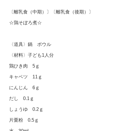
〔離乳食（中期）〕〔離乳食（後期）〕
☆鶏そぼろ煮☆
〈道具〉鍋 ボウル
〈材料〉子ども1人分
鶏ひき肉 5ｇ
キャベツ 11ｇ
にんじん 6ｇ
だし 0.1ｇ
しょうゆ 0.2ｇ
片栗粉 0.5ｇ
水 30ml