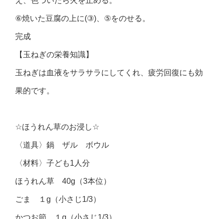
え、色づいたら火を止める。
⑥
焼いた豆腐の上に
(③)
、
⑤
をのせる。
完成
【玉ねぎの栄養知識】
玉ねぎは血液をサラサラにしてくれ、疲労回復にも効
果的です。
☆
ほうれん草のお浸し
☆
〈道具〉鍋 ザル ボウル
〈材料〉子ども
1
人分
ほうれん草
40g
（
3
本位）
ごま １
g
（小さじ
1/3
）
かつお節 １
g
（小さじ
1/3
）