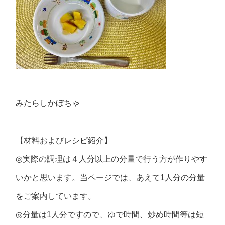
みたらしかぼちゃ
【材料およびレシピ紹介】
◎
実際の調理は４人分以上の分量で行う方が作りやす
いかと思います。当ページでは、あえて
1
人分の分量
をご案内しています。
◎
分量は
1
人分ですので、ゆで時間、炒め時間等は短