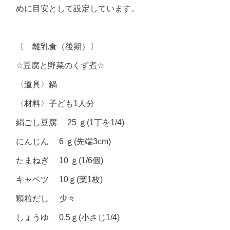
めに目安として設定しています。
〔 離乳食（後期）〕
☆
豆腐と野菜のくず煮
☆
〈道具〉鍋
〈材料〉子ども
1
人分
絹ごし豆腐
25
ｇ
(1
丁を
1/4)
にんじん
6
ｇ
(
先端
3cm)
たまねぎ
10
ｇ
(1/6
個
)
キャベツ
10
ｇ
(
葉
1
枚
)
顆粒だし 少々
しょうゆ
0.5
ｇ
(
小さじ
1/4)