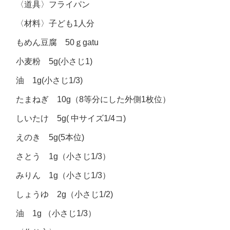
〈道具〉フライパン
〈材料〉子ども
1
人分
もめん豆腐
50
ｇ
gatu
小麦粉
5g(
小さじ
1)
油
1g(
小さじ
1/3)
たまねぎ
10g
（
8
等分にした外側
1
枚位）
しいたけ
5g(
中サイズ
1/4
コ
)
えのき
5g(5
本位
)
さとう
1g
（小さじ
1/3
）
みりん
1g
（小さじ
1/3
）
しょうゆ
2g
（小さじ
1/2)
油
1g
（小さじ
1/3
）