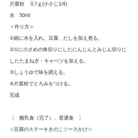
片栗粉
0.7
ｇ
(
小さじ
1/4)
水
50ml
＜作り方＞
①
鍋に水を入れ、豆腐、だしを加え煮る。
②①
に小さめの角切りにしたにんじんとみじん切りに
したたまねぎ・キャベツを加える。
③
しょうゆで味を調える。
④
片栗粉でとろみをつける。
完成
〔 離乳食（完了）、普通食 〕
☆
豆腐のステーキきのこソースかけ
☆