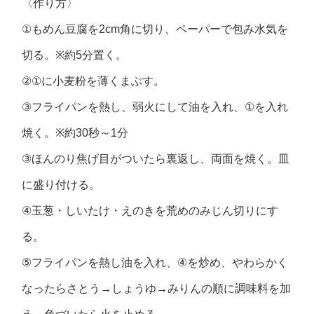
〈作り方〉
①
もめん豆腐を
2cm
角に切り、ペーパーで包み水気を
切る。
※
約
5
分置く。
②①
に小麦粉を薄くまぶす。
③
フライパンを熱し、弱火にして油を入れ、
①
を入れ
焼く。
※
約
30
秒～
1
分
③
ほんのり焦げ目がついたら裏返し、両面を焼く。皿
に盛り付ける。
④
玉葱・しいたけ・えのきを荒めのみじん切りにす
る。
⑤
フライパンを熱し油を入れ、
④
を炒め、やわらかく
なったらさとう
→
しょうゆ
→
みりんの順に調味料を加