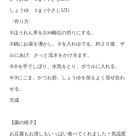
しょうゆ １
g
（小さじ
1/3
）
〈作り方〉
①
ほうれん草を
2cm
幅位の切りにする。
②
鍋にお湯を沸かし、
①
を入れゆでる。約２０後、ザ
ルにあげ、さっと流水をかけ冷ます。
③②
を手でしぼり、水気をとり、ボウルに入れる。
④③
にごま、かつお節、しょうゆを加えよく混ぜ合わ
せる。
完成
【園の様子】
お豆腐もお浸しもいっぱい食べてくれました！気温変