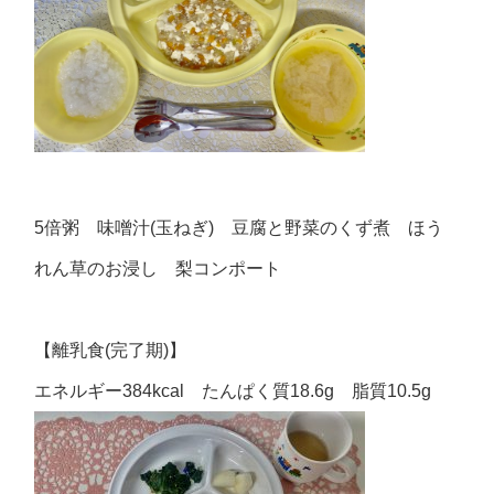
5倍粥 味噌汁(玉ねぎ) 豆腐と野菜のくず煮 ほう
れん草のお浸し 梨コンポート
【離乳食(完了期)】
エネルギー384kcal たんぱく質18.6g 脂質10.5g